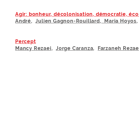
Agir: bonheur, décolonisation, démocratie, éc
André
,
Julien Gagnon-Rouillard
,
Maria Hoyos
Percept
Mancy Rezaei
,
Jorge Caranza
,
Farzaneh Rezae