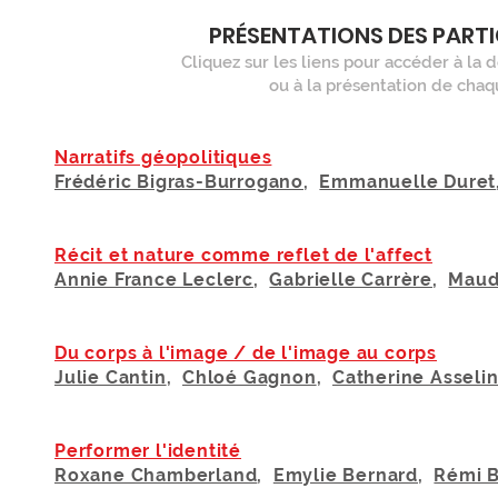
PRÉSENTATIONS DES PARTI
Cliquez sur les liens pour accéder à la d
ou à la présentation de chaqu
Narratifs géopolitiques
Frédéric Bigras-Burrogano
,
Emmanuelle Duret
Récit et nature comme reflet de l'affect
Annie France Leclerc
,
Gabrielle Carrère
,
Maud
Du corps à l'image / de l'image au corps
Julie Cantin
,
Chloé Gagnon
,
Catherine Asseli
Performer l'identité
Roxane Chamberland
,
Emylie Bernard
,
Rémi B