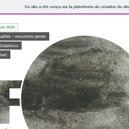
Ce site a été conçu sur la plateforme de création de sit
rum 2020
ualités - rencontres panels
ticipant.e.s
tact